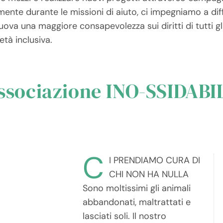
mente durante le missioni di aiuto, ci impegniamo a dif
ova una maggiore consapevolezza sui diritti di tutti gli
età inclusiva.
ssociazione INO-SSIDABI
C
I PRENDIAMO CURA DI
CHI NON HA NULLA
Sono moltissimi gli animali
limitiamo a stare a guardare,
abbandonati, maltrattati e
infatti oltre alla cura dei
lasciati soli. Il nostro
nostri animali ospiti delle