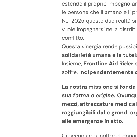
estende il proprio impegno an
le persone che li amano e li 
Nel 2025 queste due realtà si
vuole impegnarsi nella distribu
conflitto.
Questa sinergia rende possib
solidarietà umana e la tutela
Insieme,
Frontline Aid Rider
soffre,
indipendentemente dal
La nostra missione si fonda
sua forma o origine.
Ovunque
mezzi, attrezzature medicali
raggiungibili dalle grandi o
alle emergenze in atto.
Ci occupiamo inoltre di donar