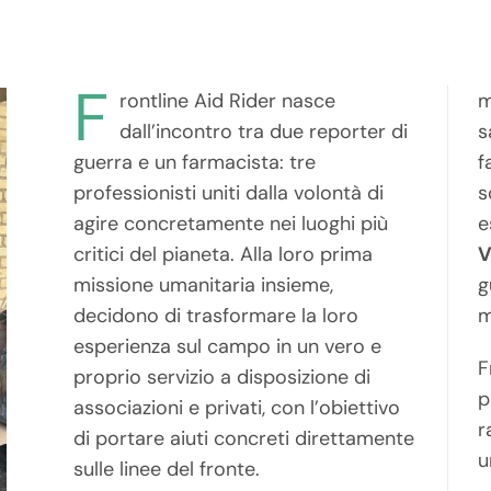
F
rontline Aid Rider nasce
m
dall’incontro tra due reporter di
s
guerra e un farmacista: tre
f
professionisti uniti dalla volontà di
s
agire concretamente nei luoghi più
e
critici del pianeta. Alla loro prima
V
missione umanitaria insieme,
g
decidono di trasformare la loro
m
esperienza sul campo in un vero e
F
proprio servizio a disposizione di
p
associazioni e privati, con l’obiettivo
r
di portare aiuti concreti direttamente
u
sulle linee del fronte.