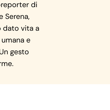
oreporter di
e Serena,
 dato vita a
e umana e
 Un gesto
orme.