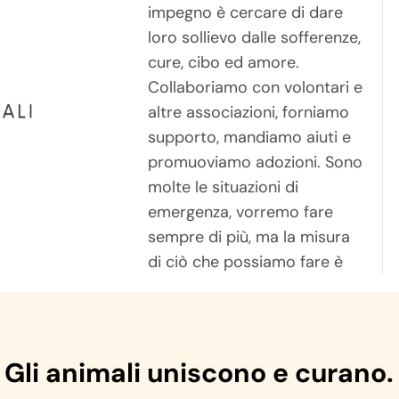
impegno è cercare di dare
nostre strutture
loro sollievo dalle sofferenze,
interveniamo anche in
cure, cibo ed amore.
situazioni di emergenza, sia in
Collaboriamo con volontari e
Italia che all’estero, per
altre associazioni, forniamo
offrire aiuto a chi si trova in
supporto, mandiamo aiuti e
difficoltà. La nostra
promuoviamo adozioni. Sono
dedizione è rivolta a
molte le situazioni di
migliorare la vita degli
emergenza, vorremo fare
animali e delle persone che si
sempre di più, ma la misura
di ciò che possiamo fare è
Gli animali uniscono e curano.