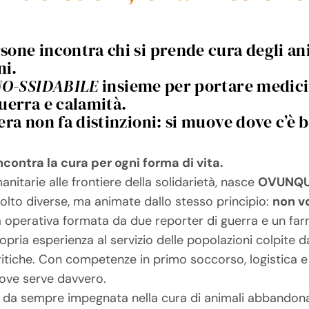
sone incontra chi si prende cura degli an
ni.
NO-SSIDABILE
insieme per portare medicin
guerra e calamità.
vera non fa distinzioni: si muove dove c’è
contra la cura per ogni forma di vita.
itarie alle frontiere della solidarietà, nasce
OVUNQ
molto diverse, ma animate dallo stesso principio:
non vo
 operativa formata da due reporter di guerra e un farm
pria esperienza al servizio delle popolazioni colpite da
ritiche. Con competenze in primo soccorso, logistica e
dove serve davvero.
 da sempre impegnata nella cura di animali abbandonati,