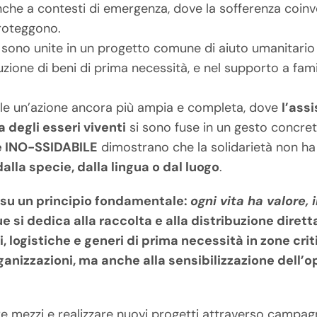
che a contesti di emergenza, dove la sofferenza coinvo
proteggono.
 sono unite in un progetto comune di aiuto umanitario
zione di beni di prima necessità, e nel supporto a famig
ile un’azione ancora più ampia e completa, dove
l’assi
 degli esseri viventi
si sono fuse in un gesto concret
 e INO-SSIDABILE
dimostrano che la solidarietà non ha c
la specie, dalla lingua o dal luogo
.
 su un principio fondamentale:
ogni vita ha valore
 si dedica alla raccolta e alla distribuzione diretta
, logistiche e generi di prima necessità in zone cri
rganizzazioni, ma anche alla sensibilizzazione dell’
e mezzi e realizzare nuovi progetti attraverso campagn