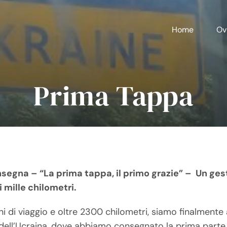
Home
Ov
Prima Tappa
INO-SSIDABILE Frontline Aid Riders
segna – “La prima tappa, il primo grazie” –
Un ges
i mille chilometri.
i di viaggio e oltre 2300 chilometri, siamo finalmente a
 dell’Ucraina, dove abbiamo consegnato la prima parte