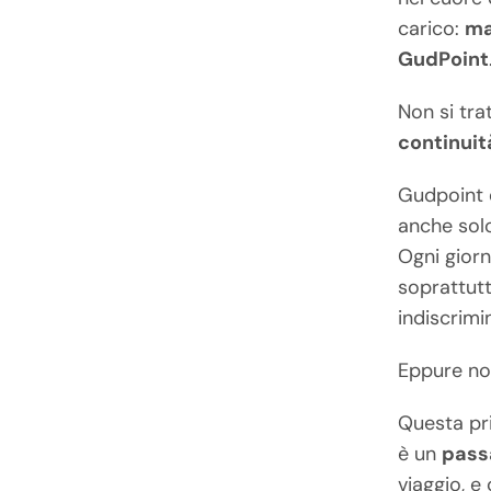
carico:
ma
GudPoint
Non si tra
continuit
Gudpoint è
anche sol
Ogni giorn
soprattutt
indiscrimi
Eppure no
Questa pr
è un
pass
viaggio, e