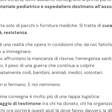
teriale pediatrico e ospedaliero destinato all’ass
.
tta solo di pacchi o forniture mediche. Si tratta di
cura
à, resistenza
.
 una realtà che opera in condizioni che, da noi, fatic
o a immaginare.
o affrontano la mancanza di risorse, l’emergenza sanita
o, il peso di una guerra che continua a colpire
natamente civili, bambini, animali, medici, volontari.
n si fermano. E noi nemmeno.
ima consegna è molto più di una tappa logistica:
aggio di testimone
tra chi ha donato, chi ha organizza
 chi ora porterà questi aiuti là dove fanno davvero la di