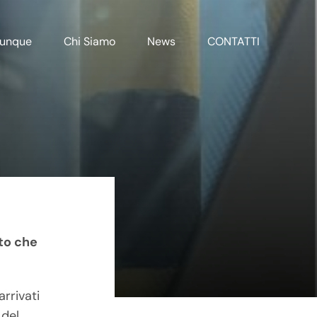
unque
Chi Siamo
News
CONTATTI
to che
rrivati
 del