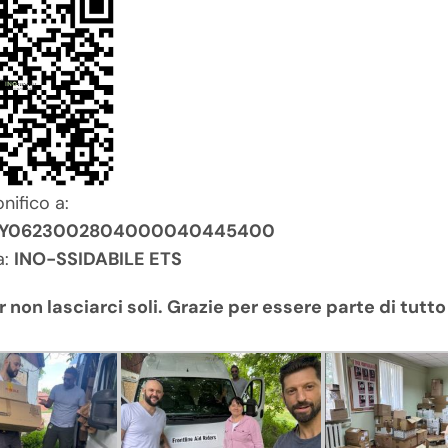
nifico a:
45Y0623002804000040445400
a:
INO-SSIDABILE ETS
r non lasciarci soli. Grazie per essere parte di tutt