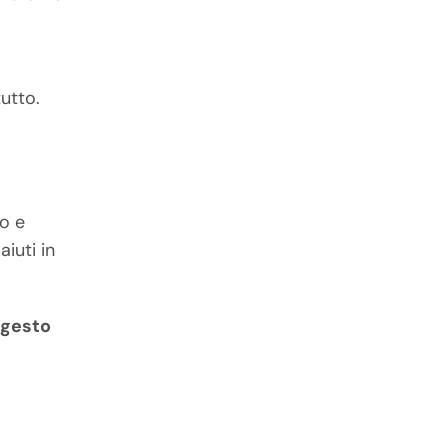
utto.
to e
iuti in
 gesto