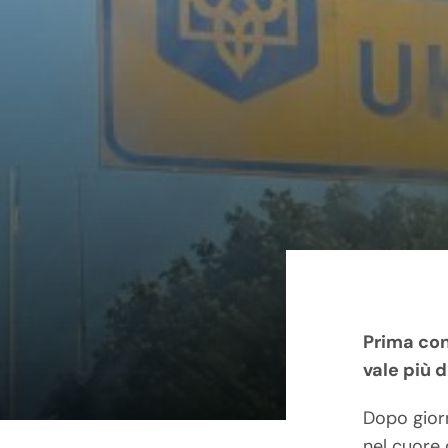
Skip
to
content
Prima con
vale più d
Dopo giorn
nel cuore