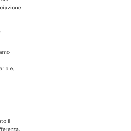
ociazione
,
hiamo
ria e,
to il
fferenza.