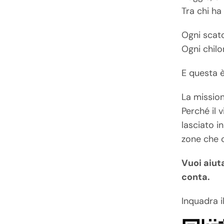
Tra chi ha
Ogni scato
Ogni chilo
E questa è
La missio
Perché il 
lasciato i
zone che 
Vuoi aiut
conta.
Inquadra 