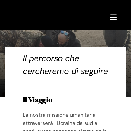
Skip
to
content
Toggl
Navig
Home
ROADMAP
Ovunque
Il percorso che
cercheremo di seguire
Chi siamo
INO-SSIDABILE Frontline Aid Riders
News
Il Viaggio
CONTATTI
La nostra missione umanitaria
attraverserà l’Ucraina da sud a